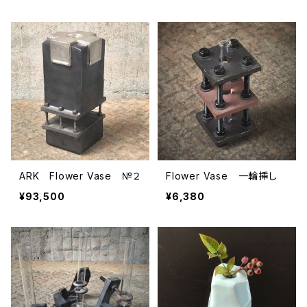
ARK Flower Vase №２
Flower Vase 一輪挿し
¥93,500
¥6,380