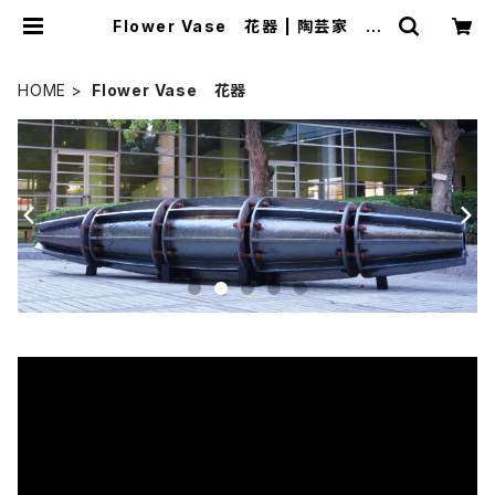
Flower Vase 花器 | 陶芸家 田
中哲也 Tetsuya Tanaka offici
al EC site
HOME
Flower Vase 花器