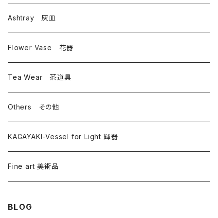
Ashtray 灰皿
Flower Vase 花器
Tea Wear 茶道具
Others その他
KAGAYAKI-Vessel for Light 輝器
Fine art 美術品
BLOG