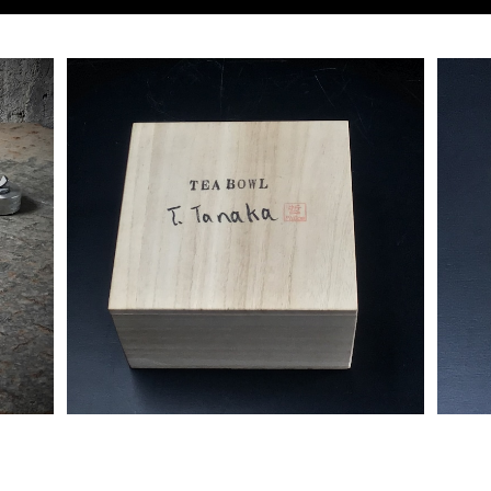
茶碗、建水用 桐箱 Wooden Box for Te
ぐい
a Bowl, KENSUI container
¥2,200