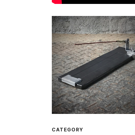
香台 Incense Stand
¥13,530
CATEGORY