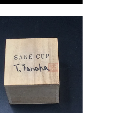
吞み用、盃、蓋置用 桐箱 Wooden B
ox for SAKE Cup, Lid Rest
¥1,650