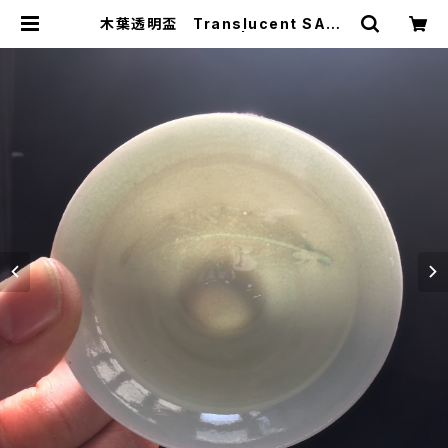
木葉透明盃 Translucent SAKE
Cup with a Leaf | 陶芸家 田中
哲也 Tetsuya Tanaka official
EC site