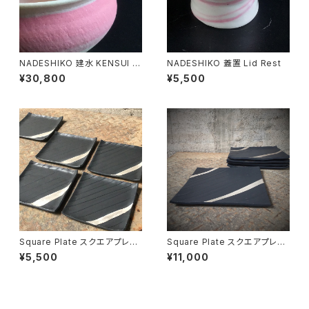
NADESHIKO 建水 KENSUI c
NADESHIKO 蓋置 Lid Rest
ontainer
¥30,800
¥5,500
Square Plate スクエアプレー
Square Plate スクエアプレー
ト Type Ⅰ Sサイズ
ト TypeⅠ
¥5,500
¥11,000