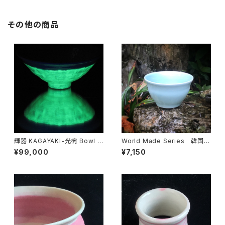
その他の商品
輝器 KAGAYAKI-光椀 Bowl f
World Made Series 韓国青
or Light 緑
磁酒器 SAKE Cup
¥99,000
¥7,150