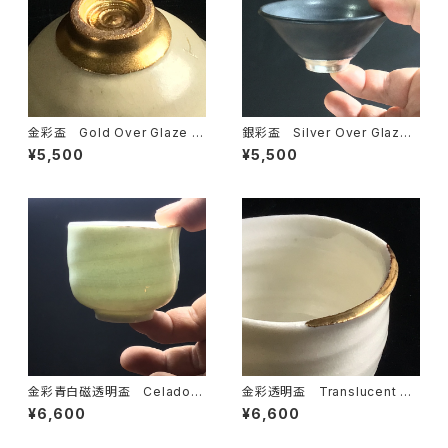
金彩盃 Gold Over Glaze S
銀彩盃 Silver Over Glaze
AKE Cup 白
SAKE Cup 黒
¥5,500
¥5,500
金彩青白磁透明盃 Celadon
金彩透明盃 Translucent SA
Translucent SAKE Cup with
KE Cup with Gold Over Gla
¥6,600
¥6,600
Gold Over Glaze
ze