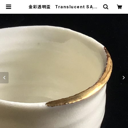
金彩透明盃 Translucent SAKE
Cup with Gold Over Glaze | 陶
芸家 田中哲也 Tetsuya Tanak
a official EC site