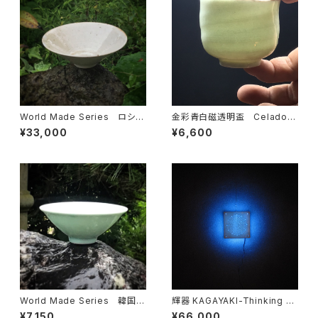
World Made Series ロシア
金彩青白磁透明盃 Celadon
白磁茶碗
Translucent SAKE Cup with
¥33,000
¥6,600
Gold Over Glaze
World Made Series 韓国青
輝器 KAGAYAKI-Thinking o
磁酒器№Ⅱ SAKE Cup
n the wall
¥7,150
¥66,000