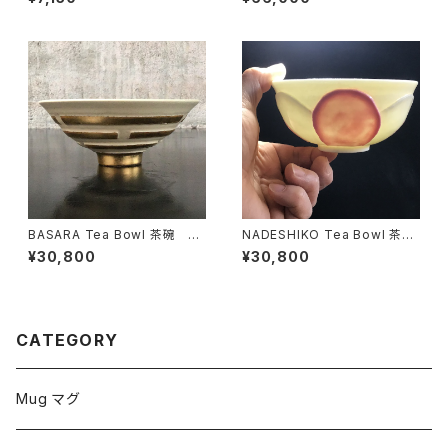
BASARA Tea Bowl 茶碗
NADESHIKO Tea Bowl 茶
白
碗 Type Ⅱ
¥30,800
¥30,800
CATEGORY
Mug マグ