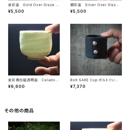
金彩盃 Gold Over Glaze S
銀彩盃 Silver Over Glaze
AKE Cup 白
SAKE Cup 黒
¥5,500
¥5,500
金彩青白磁透明盃 Celadon
Bolt SAKE Cup ボルトぐい
Translucent SAKE Cup with
吞
¥6,600
¥7,370
Gold Over Glaze
その他の商品